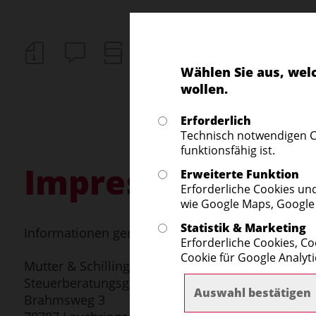
Wählen Sie aus, wel
wollen.
Erforderlich
Technisch notwendigen C
funktionsfähig ist.
Impressum
Erweiterte Funktion
Erforderliche Cookies un
wie Google Maps, Google
Statistik & Marketing
Informationen gemäß § 5 Telemediengesetz (TMG
Erforderliche Cookies, Co
Cookie für Google Analyti
Mutter & Schilling
Steuerberatungsgesellschaft mbH & Co. KG
Auswahl bestätigen
Brahmsweg 3