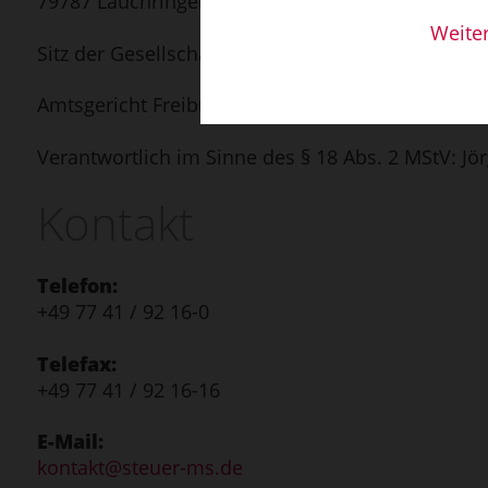
79787 Lauchringen
Weite
Sitz der Gesellschaft: Lauchringen
Amtsgericht Freiburg i. Br. HRA 704431
Verantwortlich im Sinne des § 18 Abs. 2 MStV: Jör
Kontakt
Telefon:
+49 77 41 / 92 16-0
Telefax:
+49 77 41 / 92 16-16
E-Mail:
kontakt@steuer-ms.de